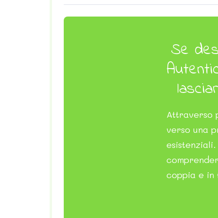
Se desi
Autentic
lascia
Attraverso p
verso una p
esistenzial
comprendere
coppia e in 