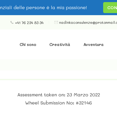
enziali delle persone è la mia passione!
CON
nadinkaconsulenze@protonmail.
+41 76 234 83 34
Chi sono
Creatività
Avventura
Assessment taken on:
23 Marzo 2022
Wheel Submission No: #32146