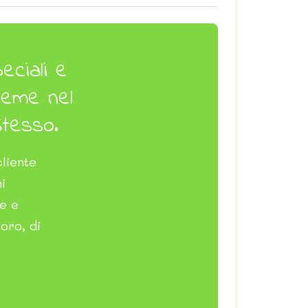
eciali e
sieme nel
Stesso.
cliente
i
re e
oro, di